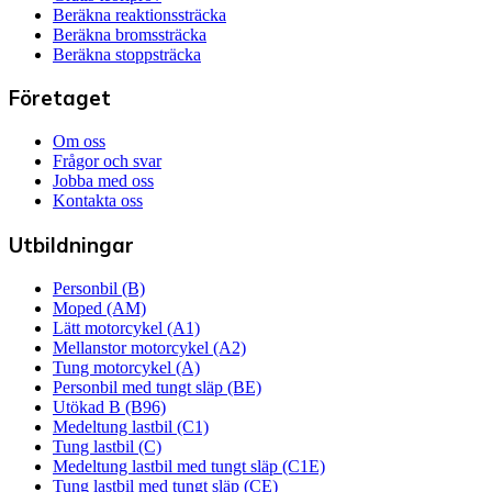
Beräkna reaktionssträcka
Beräkna bromssträcka
Beräkna stoppsträcka
Företaget
Om oss
Frågor och svar
Jobba med oss
Kontakta oss
Utbildningar
Personbil (B)
Moped (AM)
Lätt motorcykel (A1)
Mellanstor motorcykel (A2)
Tung motorcykel (A)
Personbil med tungt släp (BE)
Utökad B (B96)
Medeltung lastbil (C1)
Tung lastbil (C)
Medeltung lastbil med tungt släp (C1E)
Tung lastbil med tungt släp (CE)