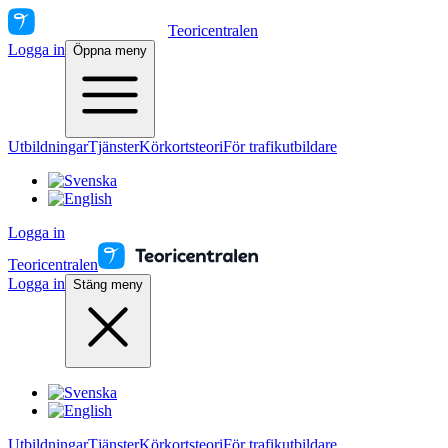
Teoricentralen
Logga in
Öppna meny
Utbildningar
Tjänster
Körkortsteori
För trafikutbildare
Logga in
Teoricentralen
Logga in
Stäng meny
Utbildningar
Tjänster
Körkortsteori
För trafikutbildare