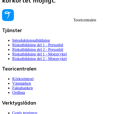
körkortet möjligt.
Teoricentralen
Tjänster
Introduktionsutbildning
Riskutbildning del 1 - Personbil
Riskutbildning del 2 - Personbil
Riskutbildning del 1 - Motorcykel
Riskutbildning del 2 - Motorcykel
Teoricentralen
Körkortsteori
Vägmärken
Faktabanken
Ordlista
Verktygslådan
Gratis teoriprov