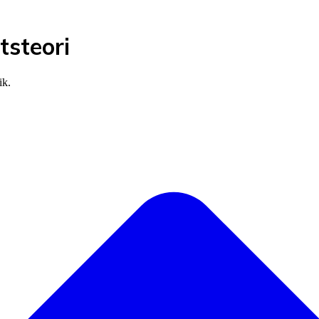
tsteori
ik.