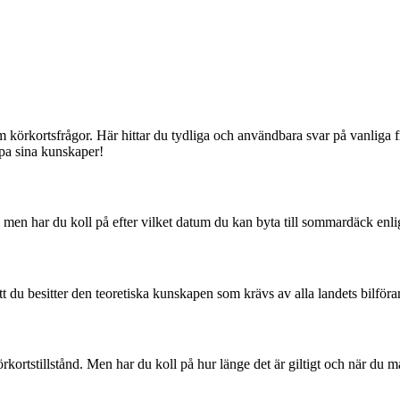
rkortsfrågor. Här hittar du tydliga och användbara svar på vanliga frå
upa sina kunskaper!
men har du koll på efter vilket datum du kan byta till sommardäck enli
tt du besitter den teoretiska kunskapen som krävs av alla landets bilföra
kortstillstånd. Men har du koll på hur länge det är giltigt och när du m