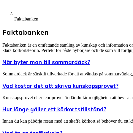
Faktabanken
Faktabanken
Faktabanken är en omfattande samling av kunskap och information om kö
klara körkortsteorin. Perfekt för både nybörjare och de som vill fördj
När byter man till sommardäck?
Sommardäck är särskilt tillverkade för att användas på sommarväglag, 
Vad kostar det att skriva kunskapsprovet?
Kunskapsprovet eller teoriprovet är där du får möjligheten att bevisa a
Hur länge gäller ett körkortstillstånd?
Innan du kan påbörja resan med att skaffa körkort så behöver du ett kör
Vad är en trafikskola?