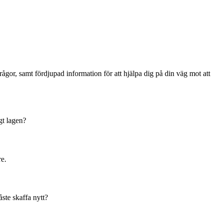
gor, samt fördjupad information för att hjälpa dig på din väg mot att
gt lagen?
re.
åste skaffa nytt?