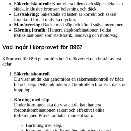
Säkerhetskontroll:
Kontrollera bilens och släpets tekniska
skick, inklusive bromsar, belysning och däck.
Lastsäkring:
Säkerställa att lasten är korrekt och säkert
förankrad för att undvika olyckor.
Manövrering:
Backa med släp och köra i snäva utrymmen.
Körning i trafik:
Hantera släpkombinationen i olika
trafiksituationer, som stadstrafik, landsväg och motorväg.
Vad ingår i körprovet för B96?
Körprovet för B96 genomförs hos Trafikverket och består av två
delar:
Säkerhetskontroll
Du visar att du kan genomföra en säkerhetskontroll av både
bil och släp. Detta inkluderar att kontrollera bromsar, däck och
koppling.
Körning med släp
Under körningen ska du visa att du kan hantera
fordonskombinationen säkert och effektivt i olika
trafikmiljöer. Provet omfattar moment som:
Backning med släp.
Körning i olika trafikmiljöer, inklusive stad och