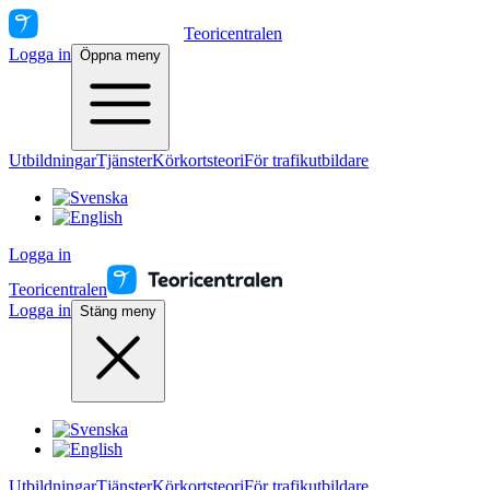
Teoricentralen
Logga in
Öppna meny
Utbildningar
Tjänster
Körkortsteori
För trafikutbildare
Logga in
Teoricentralen
Logga in
Stäng meny
Utbildningar
Tjänster
Körkortsteori
För trafikutbildare