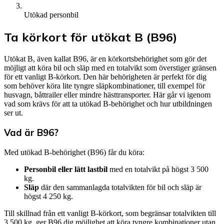
Utökad personbil
Ta körkort för utökat B (B96)
Utökat B, även kallat B96, är en körkortsbehörighet som gör det
möjligt att köra bil och släp med en totalvikt som överstiger gränsen
för ett vanligt B-körkort. Den här behörigheten är perfekt för dig
som behöver köra lite tyngre släpkombinationer, till exempel för
husvagn, båttrailer eller mindre hästtransporter. Här går vi igenom
vad som krävs för att ta utökad B-behörighet och hur utbildningen
ser ut.
Vad är B96?
Med utökad B-behörighet (B96) får du köra:
Personbil eller lätt lastbil
med en totalvikt på högst 3 500
kg.
Släp
där den sammanlagda totalvikten för bil och släp är
högst 4 250 kg.
Till skillnad från ett vanligt B-körkort, som begränsar totalvikten till
3 500 kg, ger B96 dig möjlighet att köra tyngre kombinationer utan