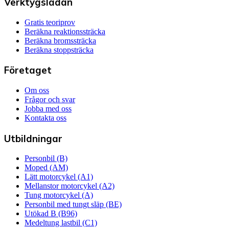
Verktygslådan
Gratis teoriprov
Beräkna reaktionssträcka
Beräkna bromssträcka
Beräkna stoppsträcka
Företaget
Om oss
Frågor och svar
Jobba med oss
Kontakta oss
Utbildningar
Personbil (B)
Moped (AM)
Lätt motorcykel (A1)
Mellanstor motorcykel (A2)
Tung motorcykel (A)
Personbil med tungt släp (BE)
Utökad B (B96)
Medeltung lastbil (C1)