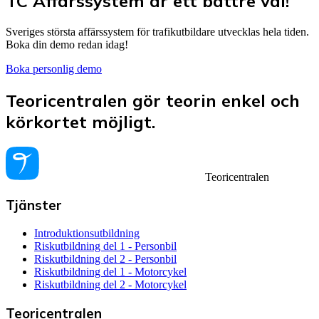
TC Affärssystem är ett bättre val!
Sveriges största affärssystem för trafikutbildare utvecklas hela tiden.
Boka din demo redan idag!
Boka personlig demo
Teoricentralen gör teorin enkel och
körkortet möjligt.
Teoricentralen
Tjänster
Introduktionsutbildning
Riskutbildning del 1 - Personbil
Riskutbildning del 2 - Personbil
Riskutbildning del 1 - Motorcykel
Riskutbildning del 2 - Motorcykel
Teoricentralen