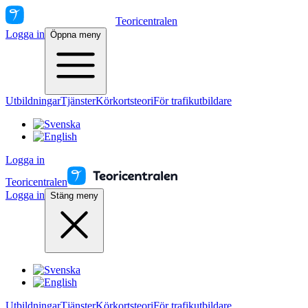
Teoricentralen
Logga in
Öppna meny
Utbildningar
Tjänster
Körkortsteori
För trafikutbildare
Logga in
Teoricentralen
Logga in
Stäng meny
Utbildningar
Tjänster
Körkortsteori
För trafikutbildare