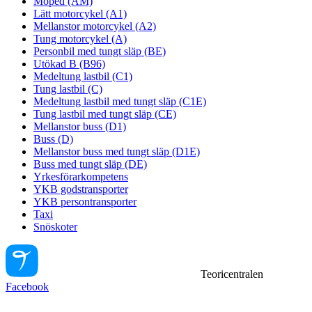
Moped (AM)
Lätt motorcykel (A1)
Mellanstor motorcykel (A2)
Tung motorcykel (A)
Personbil med tungt släp (BE)
Utökad B (B96)
Medeltung lastbil (C1)
Tung lastbil (C)
Medeltung lastbil med tungt släp (C1E)
Tung lastbil med tungt släp (CE)
Mellanstor buss (D1)
Buss (D)
Mellanstor buss med tungt släp (D1E)
Buss med tungt släp (DE)
Yrkesförarkompetens
YKB godstransporter
YKB persontransporter
Taxi
Snöskoter
Teoricentralen
Facebook