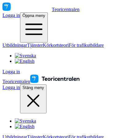
Teoricentralen
Logga in
Öppna meny
Utbildningar
Tjänster
Körkortsteori
För trafikutbildare
Logga in
Teoricentralen
Logga in
Stäng meny
Utbildningar
Tjänster
Körkortsteori
För trafikutbildare