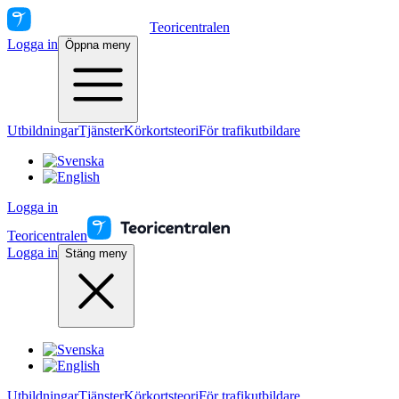
Teoricentralen
Logga in
Öppna meny
Utbildningar
Tjänster
Körkortsteori
För trafikutbildare
Logga in
Teoricentralen
Logga in
Stäng meny
Utbildningar
Tjänster
Körkortsteori
För trafikutbildare