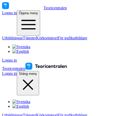
Teoricentralen
Logga in
Öppna meny
Utbildningar
Tjänster
Körkortsteori
För trafikutbildare
Logga in
Teoricentralen
Logga in
Stäng meny
Utbildningar
Tjänster
Körkortsteori
För trafikutbildare