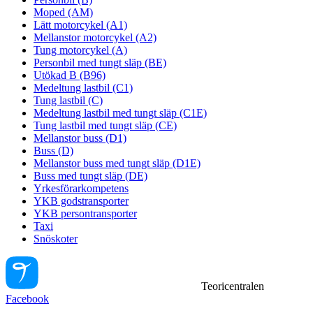
Moped (AM)
Lätt motorcykel (A1)
Mellanstor motorcykel (A2)
Tung motorcykel (A)
Personbil med tungt släp (BE)
Utökad B (B96)
Medeltung lastbil (C1)
Tung lastbil (C)
Medeltung lastbil med tungt släp (C1E)
Tung lastbil med tungt släp (CE)
Mellanstor buss (D1)
Buss (D)
Mellanstor buss med tungt släp (D1E)
Buss med tungt släp (DE)
Yrkesförarkompetens
YKB godstransporter
YKB persontransporter
Taxi
Snöskoter
Teoricentralen
Facebook