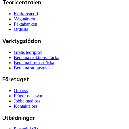
Teoricentralen
Körkortsteori
Vägmärken
Faktabanken
Ordlista
Verktygslådan
Gratis teoriprov
Beräkna reaktionssträcka
Beräkna bromssträcka
Beräkna stoppsträcka
Företaget
Om oss
Frågor och svar
Jobba med oss
Kontakta oss
Utbildningar
Personbil (B)