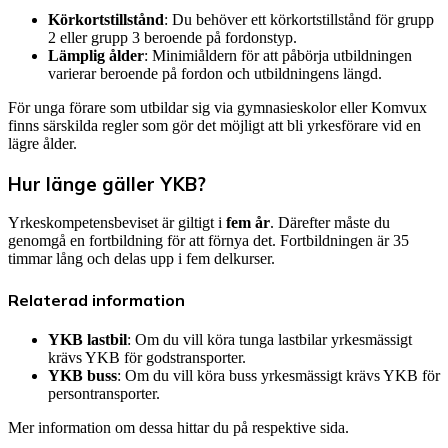
Körkortstillstånd
: Du behöver ett körkortstillstånd för grupp
2 eller grupp 3 beroende på fordonstyp.
Lämplig ålder
: Minimiåldern för att påbörja utbildningen
varierar beroende på fordon och utbildningens längd.
För unga förare som utbildar sig via gymnasieskolor eller Komvux
finns särskilda regler som gör det möjligt att bli yrkesförare vid en
lägre ålder.
Hur länge gäller YKB?
Yrkeskompetensbeviset är giltigt i
fem år
. Därefter måste du
genomgå en fortbildning för att förnya det. Fortbildningen är 35
timmar lång och delas upp i fem delkurser.
Relaterad information
YKB lastbil
: Om du vill köra tunga lastbilar yrkesmässigt
krävs YKB för godstransporter.
YKB buss
: Om du vill köra buss yrkesmässigt krävs YKB för
persontransporter.
Mer information om dessa hittar du på respektive sida.