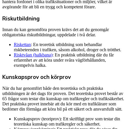
hantera fordonet i olika trafiksituationer och miljöer, vilket är
avgörande för att bli en trygg och kompetent förare.
Riskutbildning
Innan du kan genomföra proven krävs det att du genomgår
obligatoriska riskutbildningar, uppdelade i två delar.
Riskettan
: En teoretisk utbildning som behandlar
riskbeteenden i trafiken, såsom alkohol, droger och trötthet.
Risktvåan (halkbana)
: En praktisk utbildning där du får
erfarenhet av att köra under svåra vägförhållanden,
exempelvis halka.
Kunskapsprov och körprov
När du har genomfört både den teoretiska och praktiska
utbildningen är det dags för proven. Det teoretiska provet består av
65 frågor som testar din kunskap om trafikregler och trafiksäkerhet.
Det praktiska provet innebär att du kör med en trafiklärare som
bedömer din förmåga att köra bil på ett säkert och ansvarsfullt sätt.
Kunskapsprov (teoriprov): Ett skriftligt prov som testar din
teoretiska kunskap om trafikregler och säkerhet.