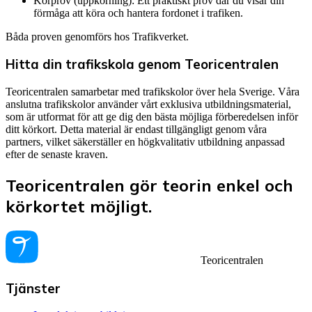
Körprov (uppkörning): Ett praktiskt prov där du visar din
förmåga att köra och hantera fordonet i trafiken.
Båda proven genomförs hos Trafikverket.
Hitta din trafikskola genom Teoricentralen
Teoricentralen samarbetar med trafikskolor över hela Sverige. Våra
anslutna trafikskolor använder vårt exklusiva utbildningsmaterial,
som är utformat för att ge dig den bästa möjliga förberedelsen inför
ditt körkort. Detta material är endast tillgängligt genom våra
partners, vilket säkerställer en högkvalitativ utbildning anpassad
efter de senaste kraven.
Teoricentralen gör teorin enkel och
körkortet möjligt.
Teoricentralen
Tjänster