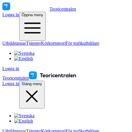
Teoricentralen
Logga in
Öppna meny
Utbildningar
Tjänster
Körkortsteori
För trafikutbildare
Logga in
Teoricentralen
Logga in
Stäng meny
Utbildningar
Tjänster
Körkortsteori
För trafikutbildare