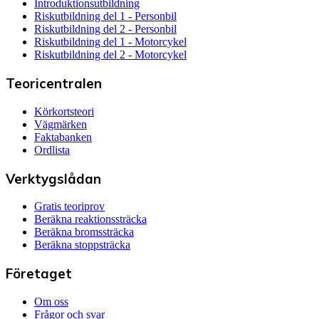
Introduktionsutbildning
Riskutbildning del 1 - Personbil
Riskutbildning del 2 - Personbil
Riskutbildning del 1 - Motorcykel
Riskutbildning del 2 - Motorcykel
Teoricentralen
Körkortsteori
Vägmärken
Faktabanken
Ordlista
Verktygslådan
Gratis teoriprov
Beräkna reaktionssträcka
Beräkna bromssträcka
Beräkna stoppsträcka
Företaget
Om oss
Frågor och svar