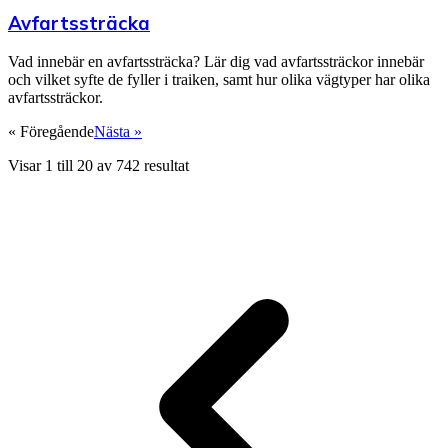
Avfartssträcka
Vad innebär en avfartssträcka? Lär dig vad avfartssträckor innebär
och vilket syfte de fyller i traiken, samt hur olika vägtyper har olika
avfartssträckor.
« Föregående
Nästa »
Visar
1
till
20
av
742
resultat