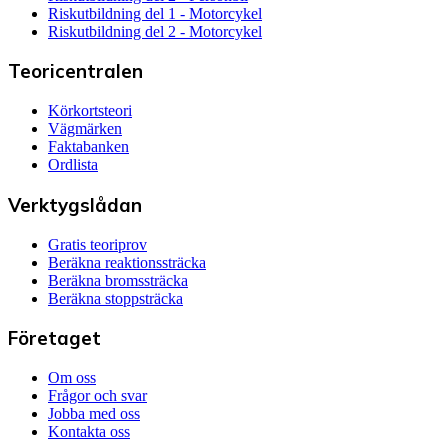
Riskutbildning del 1 - Motorcykel
Riskutbildning del 2 - Motorcykel
Teoricentralen
Körkortsteori
Vägmärken
Faktabanken
Ordlista
Verktygslådan
Gratis teoriprov
Beräkna reaktionssträcka
Beräkna bromssträcka
Beräkna stoppsträcka
Företaget
Om oss
Frågor och svar
Jobba med oss
Kontakta oss