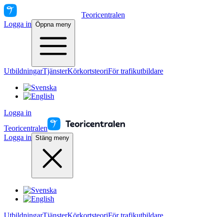
Teoricentralen
Logga in
Öppna meny
Utbildningar
Tjänster
Körkortsteori
För trafikutbildare
Logga in
Teoricentralen
Logga in
Stäng meny
Utbildningar
Tjänster
Körkortsteori
För trafikutbildare