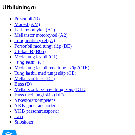
Utbildningar
Personbil (B)
Moped (AM)
Lätt motorcykel (A1)
Mellanstor motorcykel (A2)
Tung motorcykel (A)
Personbil med tungt släp (BE)
Utökad B (B96)
Medeltung lastbil (C1)
Tung lastbil (C)
Medeltung lastbil med tungt släp (C1E)
Tung lastbil med tungt släp (CE)
Mellanstor buss (D1)
Buss (D)
Mellanstor buss med tungt släp (D1E)
Buss med tungt släp (DE)
Yrkesförarkompetens
YKB godstransporter
YKB persontransporter
Taxi
Snöskoter