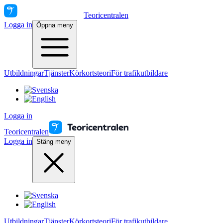
Teoricentralen
Logga in
Öppna meny
Utbildningar
Tjänster
Körkortsteori
För trafikutbildare
Logga in
Teoricentralen
Logga in
Stäng meny
Utbildningar
Tjänster
Körkortsteori
För trafikutbildare