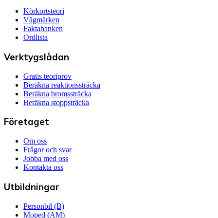
Körkortsteori
Vägmärken
Faktabanken
Ordlista
Verktygslådan
Gratis teoriprov
Beräkna reaktionssträcka
Beräkna bromssträcka
Beräkna stoppsträcka
Företaget
Om oss
Frågor och svar
Jobba med oss
Kontakta oss
Utbildningar
Personbil (B)
Moped (AM)