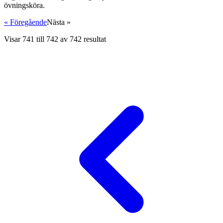
övningsköra.
« Föregående
Nästa »
Visar
741
till
742
av
742
resultat