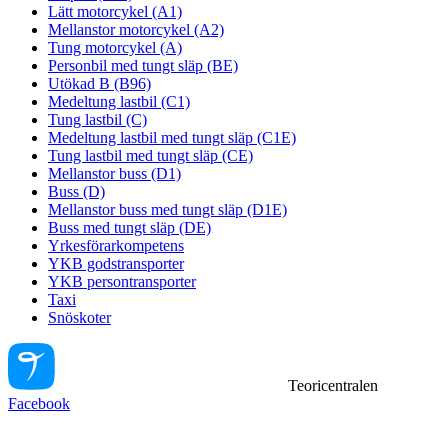
Lätt motorcykel (A1)
Mellanstor motorcykel (A2)
Tung motorcykel (A)
Personbil med tungt släp (BE)
Utökad B (B96)
Medeltung lastbil (C1)
Tung lastbil (C)
Medeltung lastbil med tungt släp (C1E)
Tung lastbil med tungt släp (CE)
Mellanstor buss (D1)
Buss (D)
Mellanstor buss med tungt släp (D1E)
Buss med tungt släp (DE)
Yrkesförarkompetens
YKB godstransporter
YKB persontransporter
Taxi
Snöskoter
Teoricentralen
Facebook