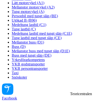
Lätt motorcykel (A1)
Mellanstor motorcykel (A2)
Tung motorcykel (A)
Personbil med tungt släp (BE)
Utökad B (B96)
Medeltung lastbil (C1)
Tung lastbil (C)
Medeltung lastbil med tungt släp (C1E)
Tung lastbil med tungt släp (CE)
Mellanstor buss (D1)
Buss (D)
Mellanstor buss med tungt släp (D1E)
Buss med tungt släp (DE)
Yrkesförarkompetens
YKB godstransporter
YKB persontransporter
Taxi
Snöskoter
Teoricentralen
Facebook