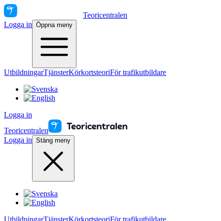
Teoricentralen
Logga in
Öppna meny
Utbildningar
Tjänster
Körkortsteori
För trafikutbildare
Logga in
Teoricentralen
Logga in
Stäng meny
Utbildningar
Tjänster
Körkortsteori
För trafikutbildare