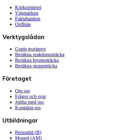
Körkortsteori
Vägmärken
Faktabanken
Ordlista
Verktygslådan
Gratis teoriprov
Beräkna reaktionssträcka
Beräkna bromssträcka
Beräkna stoppsträcka
Företaget
Om oss
Frågor och svar
Jobba med oss
Kontakta oss
Utbildningar
Personbil (B)
Moped (AM)