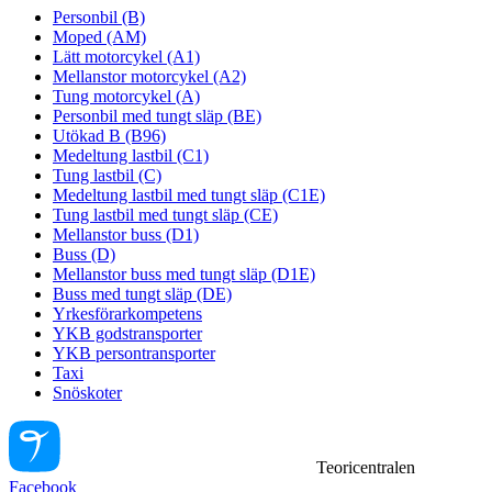
Personbil (B)
Moped (AM)
Lätt motorcykel (A1)
Mellanstor motorcykel (A2)
Tung motorcykel (A)
Personbil med tungt släp (BE)
Utökad B (B96)
Medeltung lastbil (C1)
Tung lastbil (C)
Medeltung lastbil med tungt släp (C1E)
Tung lastbil med tungt släp (CE)
Mellanstor buss (D1)
Buss (D)
Mellanstor buss med tungt släp (D1E)
Buss med tungt släp (DE)
Yrkesförarkompetens
YKB godstransporter
YKB persontransporter
Taxi
Snöskoter
Teoricentralen
Facebook