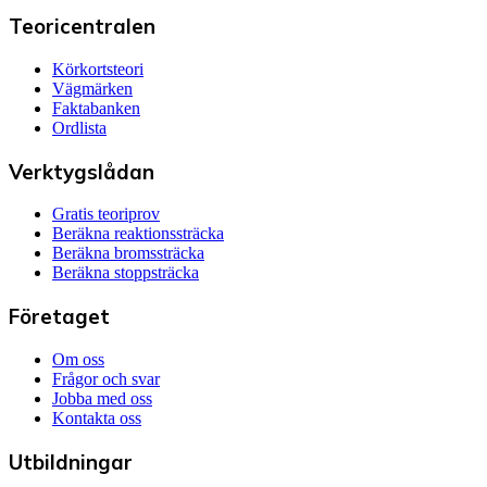
Teoricentralen
Körkortsteori
Vägmärken
Faktabanken
Ordlista
Verktygslådan
Gratis teoriprov
Beräkna reaktionssträcka
Beräkna bromssträcka
Beräkna stoppsträcka
Företaget
Om oss
Frågor och svar
Jobba med oss
Kontakta oss
Utbildningar