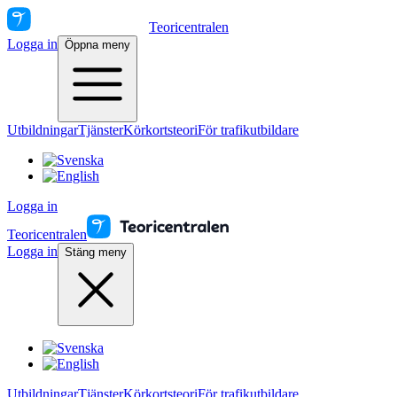
Teoricentralen
Logga in
Öppna meny
Utbildningar
Tjänster
Körkortsteori
För trafikutbildare
Logga in
Teoricentralen
Logga in
Stäng meny
Utbildningar
Tjänster
Körkortsteori
För trafikutbildare