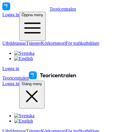
Teoricentralen
Logga in
Öppna meny
Utbildningar
Tjänster
Körkortsteori
För trafikutbildare
Logga in
Teoricentralen
Logga in
Stäng meny
Utbildningar
Tjänster
Körkortsteori
För trafikutbildare