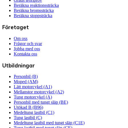
Gratis teoriprov
Beräkna reaktionssträcka
Beräkna bromssträcka
Beräkna stoppsträcka
Företaget
Om oss
Frågor och svar
Jobba med oss
Kontakta oss
Utbildningar
Personbil (B)
Moped (AM)
Lätt motorcykel (A1)
Mellanstor motorcykel (A2)
Tung motorcykel (A)
Personbil med tungt släp (BE)
Utökad B (B96)
Medeltung lastbil (C1)
Tung lastbil (C)
Medeltung lastbil med tungt släp (C1E)
Tung lastbil med tungt släp (CE)