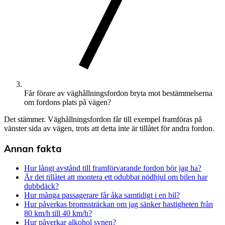
Får förare av väghållningsfordon bryta mot bestämmelserna
om fordons plats på vägen?
Det stämmer. Väghållningsfordon får till exempel framföras på
vänster sida av vägen, trots att detta inte är tillåtet för andra fordon.
Annan fakta
Hur långt avstånd till framförvarande fordon bör jag ha?
Är det tillåtet att montera ett odubbat nödhjul om bilen har
dubbdäck?
Hur många passagerare får åka samtidigt i en bil?
Hur påverkas bromssträckan om jag sänker hastigheten från
80 km/h till 40 km/h?
Hur påverkar alkohol synen?