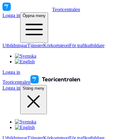
Teoricentralen
Logga in
Öppna meny
Utbildningar
Tjänster
Körkortsteori
För trafikutbildare
Logga in
Teoricentralen
Logga in
Stäng meny
Utbildningar
Tjänster
Körkortsteori
För trafikutbildare