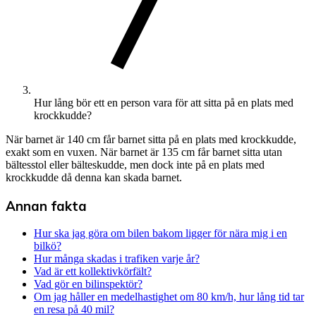
Hur lång bör ett en person vara för att sitta på en plats med
krockkudde?
När barnet är 140 cm får barnet sitta på en plats med krockkudde,
exakt som en vuxen. När barnet är 135 cm får barnet sitta utan
bältesstol eller bälteskudde, men dock inte på en plats med
krockkudde då denna kan skada barnet.
Annan fakta
Hur ska jag göra om bilen bakom ligger för nära mig i en
bilkö?
Hur många skadas i trafiken varje år?
Vad är ett kollektivkörfält?
Vad gör en bilinspektör?
Om jag håller en medelhastighet om 80 km/h, hur lång tid tar
en resa på 40 mil?