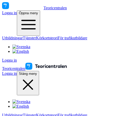
Teoricentralen
Logga in
Öppna meny
Utbildningar
Tjänster
Körkortsteori
För trafikutbildare
Logga in
Teoricentralen
Logga in
Stäng meny
Utbildningar
Tjänster
Körkortsteori
För trafikutbildare