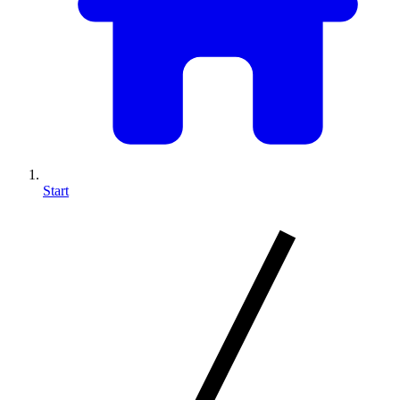
Start