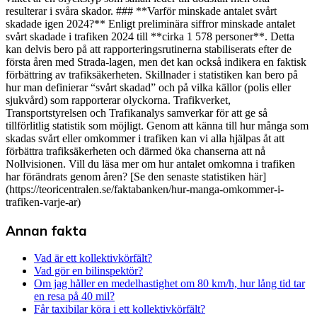
resulterar i svåra skador. ### **Varför minskade antalet svårt
skadade igen 2024?** Enligt preliminära siffror minskade antalet
svårt skadade i trafiken 2024 till **cirka 1 578 personer**. Detta
kan delvis bero på att rapporteringsrutinerna stabiliserats efter de
första åren med Strada-lagen, men det kan också indikera en faktisk
förbättring av trafiksäkerheten. Skillnader i statistiken kan bero på
hur man definierar “svårt skadad” och på vilka källor (polis eller
sjukvård) som rapporterar olyckorna. Trafikverket,
Transportstyrelsen och Trafikanalys samverkar för att ge så
tillförlitlig statistik som möjligt. Genom att känna till hur många som
skadas svårt eller omkommer i trafiken kan vi alla hjälpas åt att
förbättra trafiksäkerheten och därmed öka chanserna att nå
Nollvisionen. Vill du läsa mer om hur antalet omkomna i trafiken
har förändrats genom åren? [Se den senaste statistiken här]
(https://teoricentralen.se/faktabanken/hur-manga-omkommer-i-
trafiken-varje-ar)
Annan fakta
Vad är ett kollektivkörfält?
Vad gör en bilinspektör?
Om jag håller en medelhastighet om 80 km/h, hur lång tid tar
en resa på 40 mil?
Får taxibilar köra i ett kollektivkörfält?