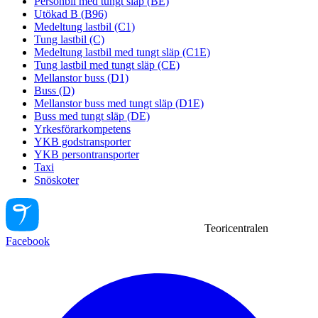
Personbil med tungt släp (BE)
Utökad B (B96)
Medeltung lastbil (C1)
Tung lastbil (C)
Medeltung lastbil med tungt släp (C1E)
Tung lastbil med tungt släp (CE)
Mellanstor buss (D1)
Buss (D)
Mellanstor buss med tungt släp (D1E)
Buss med tungt släp (DE)
Yrkesförarkompetens
YKB godstransporter
YKB persontransporter
Taxi
Snöskoter
Teoricentralen
Facebook