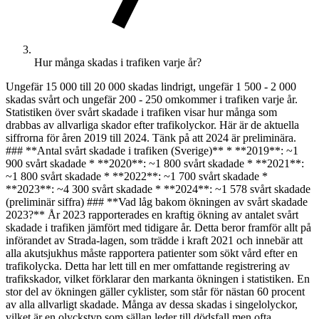
Hur många skadas i trafiken varje år?
Ungefär 15 000 till 20 000 skadas lindrigt, ungefär 1 500 - 2 000
skadas svårt och ungefär 200 - 250 omkommer i trafiken varje år.
Statistiken över svårt skadade i trafiken visar hur många som
drabbas av allvarliga skador efter trafikolyckor. Här är de aktuella
siffrorna för åren 2019 till 2024. Tänk på att 2024 är preliminära.
### **Antal svårt skadade i trafiken (Sverige)** * **2019**: ~1
900 svårt skadade * **2020**: ~1 800 svårt skadade * **2021**:
~1 800 svårt skadade * **2022**: ~1 700 svårt skadade *
**2023**: ~4 300 svårt skadade * **2024**: ~1 578 svårt skadade
(preliminär siffra) ### **Vad låg bakom ökningen av svårt skadade
2023?** År 2023 rapporterades en kraftig ökning av antalet svårt
skadade i trafiken jämfört med tidigare år. Detta beror framför allt på
införandet av Strada-lagen, som trädde i kraft 2021 och innebär att
alla akutsjukhus måste rapportera patienter som sökt vård efter en
trafikolycka. Detta har lett till en mer omfattande registrering av
trafikskador, vilket förklarar den markanta ökningen i statistiken. En
stor del av ökningen gäller cyklister, som står för nästan 60 procent
av alla allvarligt skadade. Många av dessa skadas i singelolyckor,
vilket är en olyckstyp som sällan leder till dödsfall men ofta