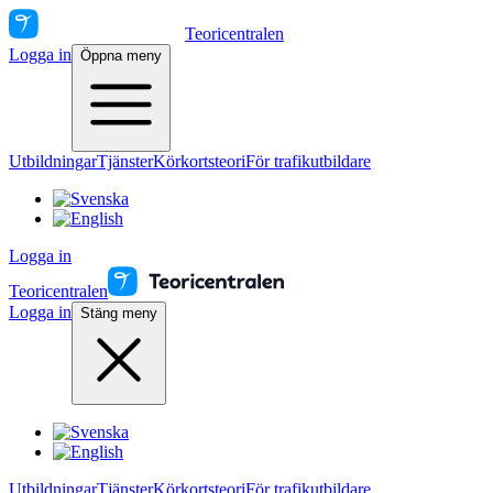
Teoricentralen
Logga in
Öppna meny
Utbildningar
Tjänster
Körkortsteori
För trafikutbildare
Logga in
Teoricentralen
Logga in
Stäng meny
Utbildningar
Tjänster
Körkortsteori
För trafikutbildare