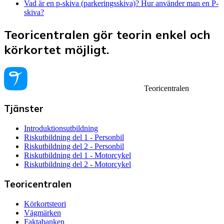
Vad är en p-skiva (parkeringsskiva)? Hur använder man en P-
skiva?
Teoricentralen gör teorin enkel och
körkortet möjligt.
Teoricentralen
Tjänster
Introduktionsutbildning
Riskutbildning del 1 - Personbil
Riskutbildning del 2 - Personbil
Riskutbildning del 1 - Motorcykel
Riskutbildning del 2 - Motorcykel
Teoricentralen
Körkortsteori
Vägmärken
Faktabanken