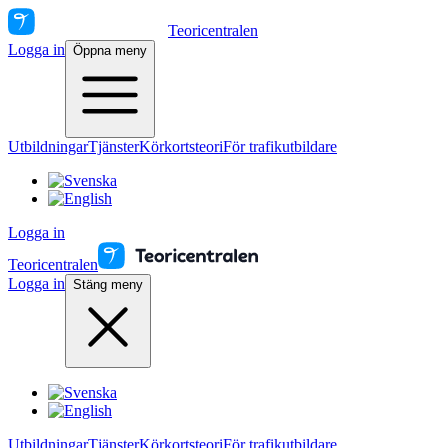
Teoricentralen
Logga in
Öppna meny
Utbildningar
Tjänster
Körkortsteori
För trafikutbildare
Logga in
Teoricentralen
Logga in
Stäng meny
Utbildningar
Tjänster
Körkortsteori
För trafikutbildare