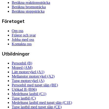
Beräkna reaktionssträcka
Beräkna bromssträcka
Beräkna stoppsträcka
Företaget
Om oss
Frågor och svar
Jobba med oss
Kontakta oss
Utbildningar
Personbil (B)
Moped (AM)
Lätt motorcykel (A1)
Mellanstor motorcykel (A2)
Tung motorcykel (A)
Personbil med tungt släp (BE)
Utökad B (B96)
Medeltung lastbil (C1)
Tung lastbil (C)
Medeltung lastbil med tungt släp (C1E)
Tung lastbil med tungt släp (CE)