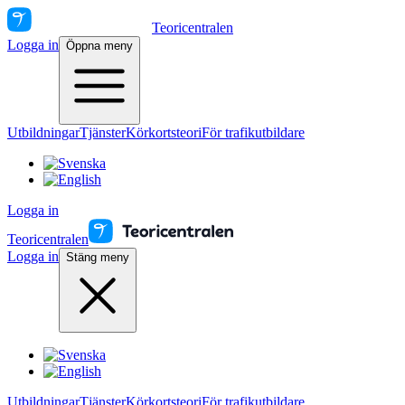
Teoricentralen
Logga in
Öppna meny
Utbildningar
Tjänster
Körkortsteori
För trafikutbildare
Logga in
Teoricentralen
Logga in
Stäng meny
Utbildningar
Tjänster
Körkortsteori
För trafikutbildare