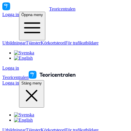
Teoricentralen
Logga in
Öppna meny
Utbildningar
Tjänster
Körkortsteori
För trafikutbildare
Logga in
Teoricentralen
Logga in
Stäng meny
Utbildningar
Tjänster
Körkortsteori
För trafikutbildare