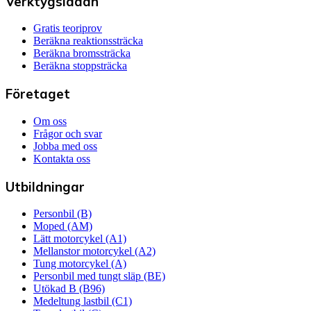
Verktygslådan
Gratis teoriprov
Beräkna reaktionssträcka
Beräkna bromssträcka
Beräkna stoppsträcka
Företaget
Om oss
Frågor och svar
Jobba med oss
Kontakta oss
Utbildningar
Personbil (B)
Moped (AM)
Lätt motorcykel (A1)
Mellanstor motorcykel (A2)
Tung motorcykel (A)
Personbil med tungt släp (BE)
Utökad B (B96)
Medeltung lastbil (C1)