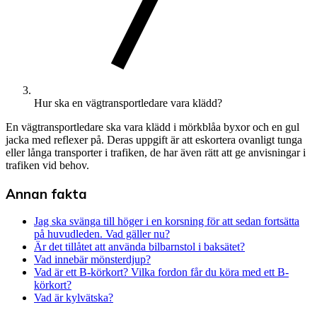
Hur ska en vägtransportledare vara klädd?
En vägtransportledare ska vara klädd i mörkblåa byxor och en gul
jacka med reflexer på. Deras uppgift är att eskortera ovanligt tunga
eller långa transporter i trafiken, de har även rätt att ge anvisningar i
trafiken vid behov.
Annan fakta
Jag ska svänga till höger i en korsning för att sedan fortsätta
på huvudleden. Vad gäller nu?
Är det tillåtet att använda bilbarnstol i baksätet?
Vad innebär mönsterdjup?
Vad är ett B-körkort? Vilka fordon får du köra med ett B-
körkort?
Vad är kylvätska?