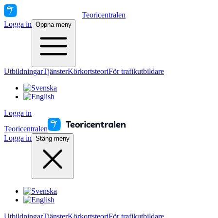
Teoricentralen
Logga in
Öppna meny
Utbildningar
Tjänster
Körkortsteori
För trafikutbildare
Logga in
Teoricentralen
Logga in
Stäng meny
Utbildningar
Tjänster
Körkortsteori
För trafikutbildare