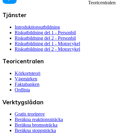
Teoricentralen
Tjänster
Introduktionsutbildning
Riskutbildning del 1 - Personbil
Riskutbildning del 2 - Personbil
Riskutbildning del 1 - Motorcykel
Riskutbildning del 2 - Motorcykel
Teoricentralen
Körkortsteori
Vägmärken
Faktabanken
Ordlista
Verktygslådan
Gratis teoriprov
Beräkna reaktionssträcka
Beräkna bromssträcka
Beräkna stoppsträcka