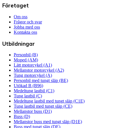
Företaget
Om oss
Frågor och svar
Jobba med oss
Kontakta oss
Utbildningar
Personbil (B)
Moped (AM)
Lätt motorcykel (A1)
Mellanstor motorcykel (A2)
Tung motorcykel (A)
Personbil med tungt släp (BE)
Utökad B (B96)
Medeltung lastbil (C1)
Tung lastbil (C)
Medeltung lastbil med tungt släp (C1E)
Tung lastbil med tungt släp (CE)
Mellanstor buss (D1)
Buss (D)
Mellanstor buss med tungt släp (D1E)
Buss med tungt släp (DE)