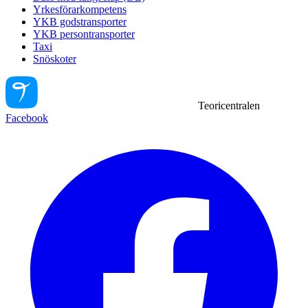
Yrkesförarkompetens
YKB godstransporter
YKB persontransporter
Taxi
Snöskoter
Teoricentralen
Facebook