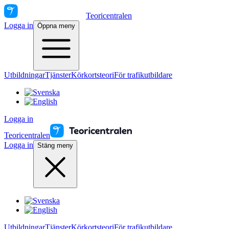
Teoricentralen
Logga in
Öppna meny
Utbildningar
Tjänster
Körkortsteori
För trafikutbildare
Logga in
Teoricentralen
Logga in
Stäng meny
Utbildningar
Tjänster
Körkortsteori
För trafikutbildare