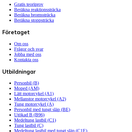
Gratis teoriprov
Beräkna reaktionssträcka
Beräkna bromssträcka
Beräkna stoppsträcka
Företaget
Om oss
Frågor och svar
Jobba med oss
Kontakta oss
Utbildningar
Personbil (B)
Moped (AM)
Lätt motorcykel (A1)
Mellanstor motorcykel (A2)
Tung motorcykel (A)
Personbil med tungt släp (BE)
Utökad B (B96)
Medeltung lastbil (C1)
Tung lastbil (C)
Medeltung lastbil med tungt släp (C1E)