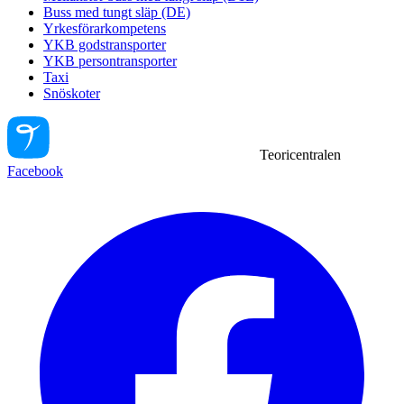
Buss med tungt släp (DE)
Yrkesförarkompetens
YKB godstransporter
YKB persontransporter
Taxi
Snöskoter
Teoricentralen
Facebook