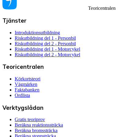
Teoricentralen
Tjänster
Introduktionsutbildning
Riskutbildning del 1 - Personbil
Riskutbildning del 2 - Personbil
Riskutbildning del 1 - Motorcykel
Riskutbildning del 2 - Motorcykel
Teoricentralen
Körkortsteori
Vägmärken
Faktabanken
Ordlista
Verktygslådan
Gratis teoriprov
Beräkna reaktionssträcka
Beräkna bromssträcka
Beräkna stoppsträcka