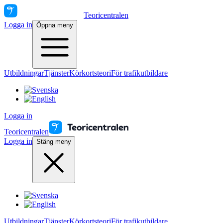
Teoricentralen
Logga in
Öppna meny
Utbildningar
Tjänster
Körkortsteori
För trafikutbildare
Logga in
Teoricentralen
Logga in
Stäng meny
Utbildningar
Tjänster
Körkortsteori
För trafikutbildare