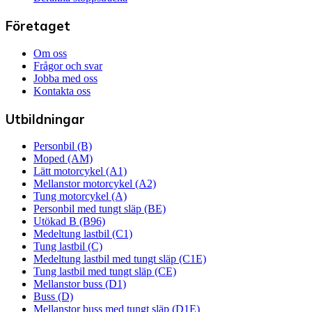
Företaget
Om oss
Frågor och svar
Jobba med oss
Kontakta oss
Utbildningar
Personbil (B)
Moped (AM)
Lätt motorcykel (A1)
Mellanstor motorcykel (A2)
Tung motorcykel (A)
Personbil med tungt släp (BE)
Utökad B (B96)
Medeltung lastbil (C1)
Tung lastbil (C)
Medeltung lastbil med tungt släp (C1E)
Tung lastbil med tungt släp (CE)
Mellanstor buss (D1)
Buss (D)
Mellanstor buss med tungt släp (D1E)