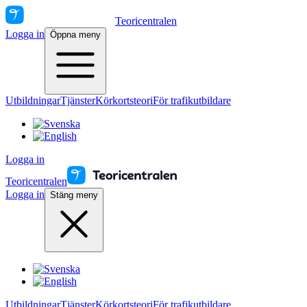
Teoricentralen
Logga in
Öppna meny
Utbildningar
Tjänster
Körkortsteori
För trafikutbildare
Logga in
Teoricentralen
Logga in
Stäng meny
Utbildningar
Tjänster
Körkortsteori
För trafikutbildare