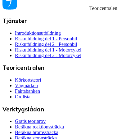
Teoricentralen
Tjänster
Introduktionsutbildning
Riskutbildning del 1 - Personbil
Riskutbildning del 2 - Personbil
Riskutbildning del 1 - Motorcykel
Riskutbildning del 2 - Motorcykel
Teoricentralen
Körkortsteori
Vägmärken
Faktabanken
Ordlista
Verktygslådan
Gratis teoriprov
Beräkna reaktionssträcka
Beräkna bromssträcka
Beräkna stoppsträcka