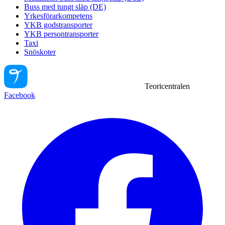
Buss med tungt släp (DE)
Yrkesförarkompetens
YKB godstransporter
YKB persontransporter
Taxi
Snöskoter
Teoricentralen
Facebook