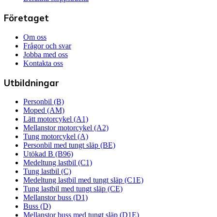
Företaget
Om oss
Frågor och svar
Jobba med oss
Kontakta oss
Utbildningar
Personbil (B)
Moped (AM)
Lätt motorcykel (A1)
Mellanstor motorcykel (A2)
Tung motorcykel (A)
Personbil med tungt släp (BE)
Utökad B (B96)
Medeltung lastbil (C1)
Tung lastbil (C)
Medeltung lastbil med tungt släp (C1E)
Tung lastbil med tungt släp (CE)
Mellanstor buss (D1)
Buss (D)
Mellanstor buss med tungt släp (D1E)