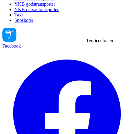
YKB godstransporter
YKB persontransporter
Taxi
Snöskoter
Teoricentralen
Facebook