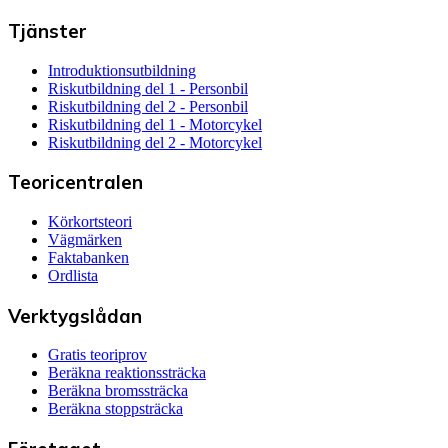
Tjänster
Introduktionsutbildning
Riskutbildning del 1 - Personbil
Riskutbildning del 2 - Personbil
Riskutbildning del 1 - Motorcykel
Riskutbildning del 2 - Motorcykel
Teoricentralen
Körkortsteori
Vägmärken
Faktabanken
Ordlista
Verktygslådan
Gratis teoriprov
Beräkna reaktionssträcka
Beräkna bromssträcka
Beräkna stoppsträcka