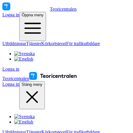
Teoricentralen
Logga in
Öppna meny
Utbildningar
Tjänster
Körkortsteori
För trafikutbildare
Logga in
Teoricentralen
Logga in
Stäng meny
Utbildningar
Tjänster
Körkortsteori
För trafikutbildare