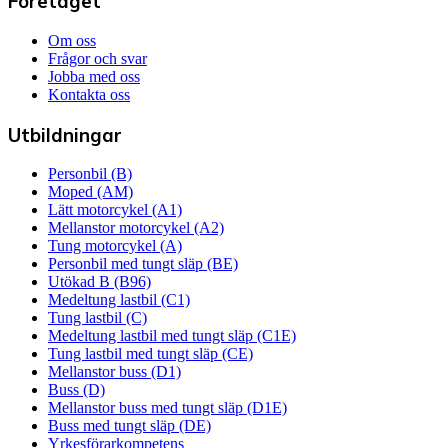
Företaget
Om oss
Frågor och svar
Jobba med oss
Kontakta oss
Utbildningar
Personbil (B)
Moped (AM)
Lätt motorcykel (A1)
Mellanstor motorcykel (A2)
Tung motorcykel (A)
Personbil med tungt släp (BE)
Utökad B (B96)
Medeltung lastbil (C1)
Tung lastbil (C)
Medeltung lastbil med tungt släp (C1E)
Tung lastbil med tungt släp (CE)
Mellanstor buss (D1)
Buss (D)
Mellanstor buss med tungt släp (D1E)
Buss med tungt släp (DE)
Yrkesförarkompetens