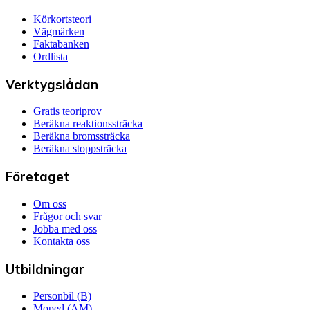
Körkortsteori
Vägmärken
Faktabanken
Ordlista
Verktygslådan
Gratis teoriprov
Beräkna reaktionssträcka
Beräkna bromssträcka
Beräkna stoppsträcka
Företaget
Om oss
Frågor och svar
Jobba med oss
Kontakta oss
Utbildningar
Personbil (B)
Moped (AM)