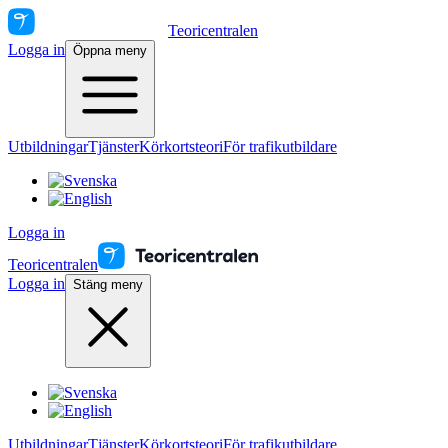
Teoricentralen
Logga in
Öppna meny
Utbildningar
Tjänster
Körkortsteori
För trafikutbildare
Logga in
Teoricentralen
Logga in
Stäng meny
Utbildningar
Tjänster
Körkortsteori
För trafikutbildare