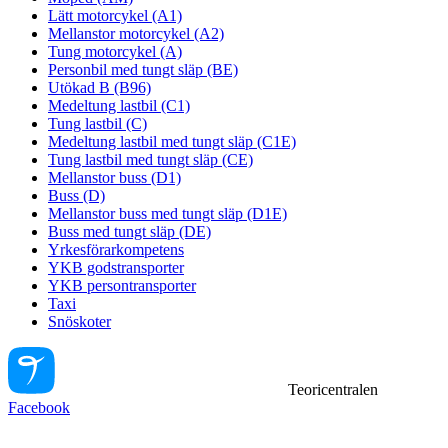
Lätt motorcykel (A1)
Mellanstor motorcykel (A2)
Tung motorcykel (A)
Personbil med tungt släp (BE)
Utökad B (B96)
Medeltung lastbil (C1)
Tung lastbil (C)
Medeltung lastbil med tungt släp (C1E)
Tung lastbil med tungt släp (CE)
Mellanstor buss (D1)
Buss (D)
Mellanstor buss med tungt släp (D1E)
Buss med tungt släp (DE)
Yrkesförarkompetens
YKB godstransporter
YKB persontransporter
Taxi
Snöskoter
Teoricentralen
Facebook