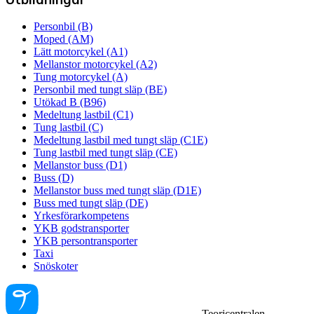
Personbil (B)
Moped (AM)
Lätt motorcykel (A1)
Mellanstor motorcykel (A2)
Tung motorcykel (A)
Personbil med tungt släp (BE)
Utökad B (B96)
Medeltung lastbil (C1)
Tung lastbil (C)
Medeltung lastbil med tungt släp (C1E)
Tung lastbil med tungt släp (CE)
Mellanstor buss (D1)
Buss (D)
Mellanstor buss med tungt släp (D1E)
Buss med tungt släp (DE)
Yrkesförarkompetens
YKB godstransporter
YKB persontransporter
Taxi
Snöskoter
Teoricentralen