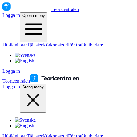
Teoricentralen
Logga in
Öppna meny
Utbildningar
Tjänster
Körkortsteori
För trafikutbildare
Logga in
Teoricentralen
Logga in
Stäng meny
Utbildningar
Tjänster
Körkortsteori
För trafikutbildare