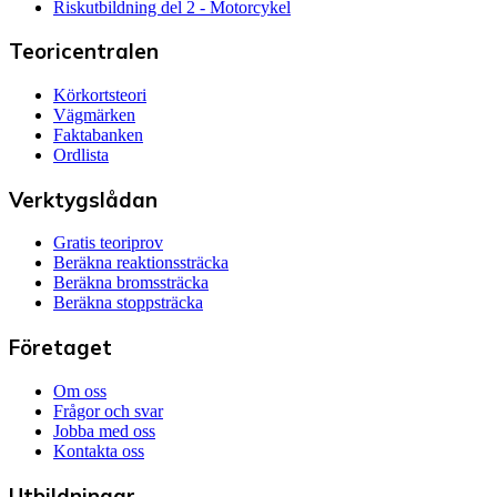
Riskutbildning del 2 - Motorcykel
Teoricentralen
Körkortsteori
Vägmärken
Faktabanken
Ordlista
Verktygslådan
Gratis teoriprov
Beräkna reaktionssträcka
Beräkna bromssträcka
Beräkna stoppsträcka
Företaget
Om oss
Frågor och svar
Jobba med oss
Kontakta oss
Utbildningar