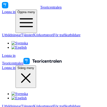
Teoricentralen
Logga in
Öppna meny
Utbildningar
Tjänster
Körkortsteori
För trafikutbildare
Logga in
Teoricentralen
Logga in
Stäng meny
Utbildningar
Tjänster
Körkortsteori
För trafikutbildare