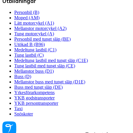
Utbildningar
Personbil (B)
Moped (AM)
Lätt motorcykel (A1)
Mellanstor motorcykel (A2)
Tung motorcykel (A)
Personbil med tungt släp (BE)
Utökad B (B96)
Medeltung lastbil (C1)
Tung lastbil (C)
Medeltung lastbil med tungt släp (C1E)
Tung lastbil med tungt släp (CE)
Mellanstor buss (D1)
Buss (D)
Mellanstor buss med tungt släp (D1E)
Buss med tungt släp (DE)
Yrkesförarkompetens
YKB godstransporter
YKB persontransporter
Taxi
Snöskoter