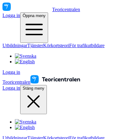
Teoricentralen
Logga in
Öppna meny
Utbildningar
Tjänster
Körkortsteori
För trafikutbildare
Logga in
Teoricentralen
Logga in
Stäng meny
Utbildningar
Tjänster
Körkortsteori
För trafikutbildare