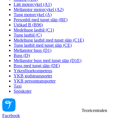
Lätt motorcykel (A1)
Mellanstor motorcykel (A2)
Tung motorcykel (A)
Personbil med tungt släp (BE)
Utökad B (B96)
Medeltung lastbil (C1)
Tung lastbil (C)
Medeltung lastbil med tungt släp (C1E)
Tung lastbil med tungt släp (CE)
Mellanstor buss (D1)
Buss (D)
Mellanstor buss med tungt släp (D1E)
Buss med tungt släp (DE)
Yrkesförarkompetens
YKB godstransporter
YKB persontransporter
Taxi
Snöskoter
Teoricentralen
Facebook