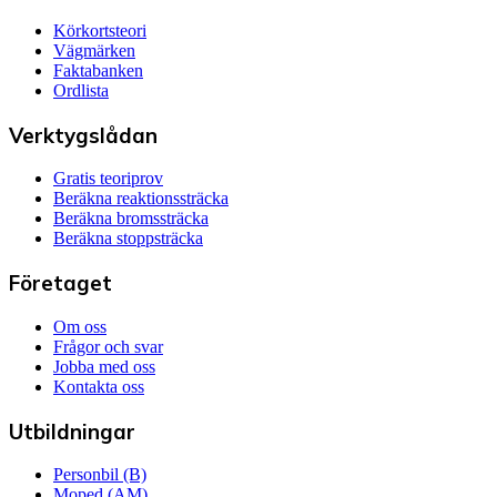
Körkortsteori
Vägmärken
Faktabanken
Ordlista
Verktygslådan
Gratis teoriprov
Beräkna reaktionssträcka
Beräkna bromssträcka
Beräkna stoppsträcka
Företaget
Om oss
Frågor och svar
Jobba med oss
Kontakta oss
Utbildningar
Personbil (B)
Moped (AM)