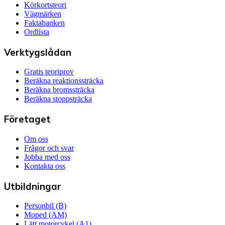
Körkortsteori
Vägmärken
Faktabanken
Ordlista
Verktygslådan
Gratis teoriprov
Beräkna reaktionssträcka
Beräkna bromssträcka
Beräkna stoppsträcka
Företaget
Om oss
Frågor och svar
Jobba med oss
Kontakta oss
Utbildningar
Personbil (B)
Moped (AM)
Lätt motorcykel (A1)