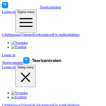
Teoricentralen
Logga in
Öppna meny
Utbildningar
Tjänster
Körkortsteori
För trafikutbildare
Logga in
Teoricentralen
Logga in
Stäng meny
Utbildningar
Tjänster
Körkortsteori
För trafikutbildare