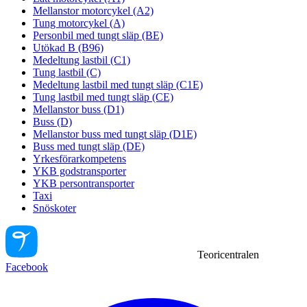
Mellanstor motorcykel (A2)
Tung motorcykel (A)
Personbil med tungt släp (BE)
Utökad B (B96)
Medeltung lastbil (C1)
Tung lastbil (C)
Medeltung lastbil med tungt släp (C1E)
Tung lastbil med tungt släp (CE)
Mellanstor buss (D1)
Buss (D)
Mellanstor buss med tungt släp (D1E)
Buss med tungt släp (DE)
Yrkesförarkompetens
YKB godstransporter
YKB persontransporter
Taxi
Snöskoter
Teoricentralen
Facebook