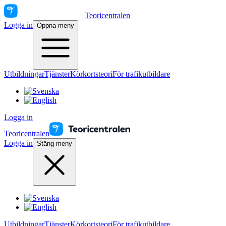
Teoricentralen
Logga in
Öppna meny
Utbildningar
Tjänster
Körkortsteori
För trafikutbildare
Logga in
Teoricentralen
Logga in
Stäng meny
Utbildningar
Tjänster
Körkortsteori
För trafikutbildare