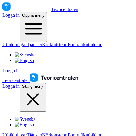
Teoricentralen
Logga in
Öppna meny
Utbildningar
Tjänster
Körkortsteori
För trafikutbildare
Logga in
Teoricentralen
Logga in
Stäng meny
Utbildningar
Tjänster
Körkortsteori
För trafikutbildare