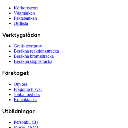
Körkortsteori
Vägmärken
Faktabanken
Ordlista
Verktygslådan
Gratis teoriprov
Beräkna reaktionssträcka
Beräkna bromssträcka
Beräkna stoppsträcka
Företaget
Om oss
Frågor och svar
Jobba med oss
Kontakta oss
Utbildningar
Personbil (B)
Moped (AM)