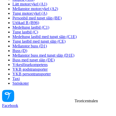
Lätt motorcykel (A1)
Mellanstor motorcykel (A2)
Tung motorcykel (A)
Personbil med tungt släp (BE)
Utökad B (B96)
Medeltung lastbil (C1)
Tung lastbil (C)
Medeltung lastbil med tungt släp (C1E)
Tung lastbil med tungt släp (CE)
Mellanstor buss (D1)
Buss (D)
Mellanstor buss med tungt släp (D1E)
Buss med tungt släp (DE)
Yrkesförarkompetens
YKB godstransporter
YKB persontransporter
Taxi
Snöskoter
Teoricentralen
Facebook