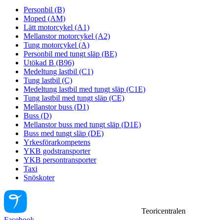
Personbil (B)
Moped (AM)
Lätt motorcykel (A1)
Mellanstor motorcykel (A2)
Tung motorcykel (A)
Personbil med tungt släp (BE)
Utökad B (B96)
Medeltung lastbil (C1)
Tung lastbil (C)
Medeltung lastbil med tungt släp (C1E)
Tung lastbil med tungt släp (CE)
Mellanstor buss (D1)
Buss (D)
Mellanstor buss med tungt släp (D1E)
Buss med tungt släp (DE)
Yrkesförarkompetens
YKB godstransporter
YKB persontransporter
Taxi
Snöskoter
Teoricentralen
Facebook