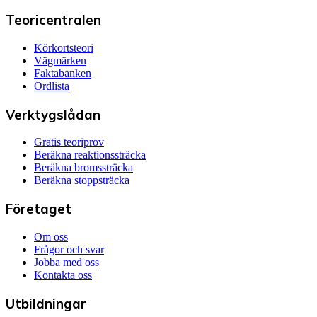
Teoricentralen
Körkortsteori
Vägmärken
Faktabanken
Ordlista
Verktygslådan
Gratis teoriprov
Beräkna reaktionssträcka
Beräkna bromssträcka
Beräkna stoppsträcka
Företaget
Om oss
Frågor och svar
Jobba med oss
Kontakta oss
Utbildningar