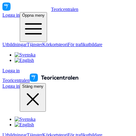
Teoricentralen
Logga in
Öppna meny
Utbildningar
Tjänster
Körkortsteori
För trafikutbildare
Logga in
Teoricentralen
Logga in
Stäng meny
Utbildningar
Tjänster
Körkortsteori
För trafikutbildare