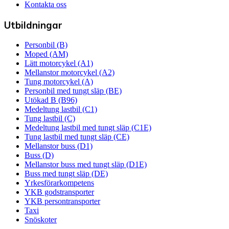
Kontakta oss
Utbildningar
Personbil (B)
Moped (AM)
Lätt motorcykel (A1)
Mellanstor motorcykel (A2)
Tung motorcykel (A)
Personbil med tungt släp (BE)
Utökad B (B96)
Medeltung lastbil (C1)
Tung lastbil (C)
Medeltung lastbil med tungt släp (C1E)
Tung lastbil med tungt släp (CE)
Mellanstor buss (D1)
Buss (D)
Mellanstor buss med tungt släp (D1E)
Buss med tungt släp (DE)
Yrkesförarkompetens
YKB godstransporter
YKB persontransporter
Taxi
Snöskoter