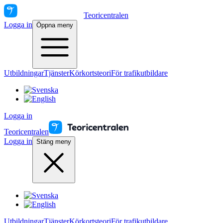
Teoricentralen
Logga in
Öppna meny
Utbildningar
Tjänster
Körkortsteori
För trafikutbildare
Logga in
Teoricentralen
Logga in
Stäng meny
Utbildningar
Tjänster
Körkortsteori
För trafikutbildare