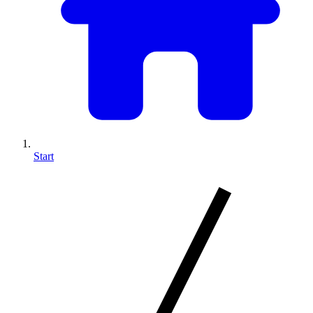
Start