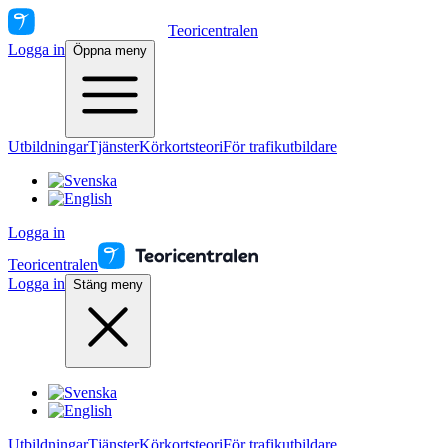
Teoricentralen
Logga in
Öppna meny
Utbildningar
Tjänster
Körkortsteori
För trafikutbildare
Logga in
Teoricentralen
Logga in
Stäng meny
Utbildningar
Tjänster
Körkortsteori
För trafikutbildare