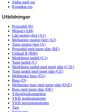
Jobba med oss
Kontakta oss
Utbildningar
Personbil (B)
Moped (AM)
Lätt motorcykel (A1)
Mellanstor motorcykel (A2)
Tung motorcykel (A)
Personbil med tungt släp (BE)
Utökad B (B96)
Medeltung lastbil (C1)
Tung lastbil (C)
Medeltung lastbil med tungt släp (C1E)
Tung lastbil med tungt släp (CE)
Mellanstor buss (D1)
Buss (D)
Mellanstor buss med tungt släp (D1E)
Buss med tungt släp (DE)
Yrkesförarkompetens
YKB godstransporter
YKB persontransporter
Taxi
Snöskoter