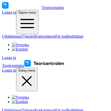
Teoricentralen
Logga in
Öppna meny
Utbildningar
Tjänster
Körkortsteori
För trafikutbildare
Logga in
Teoricentralen
Logga in
Stäng meny
Utbildningar
Tjänster
Körkortsteori
För trafikutbildare