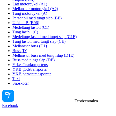
Lätt motorcykel (A1)
Mellanstor motorcykel (A2)
Tung motorcykel (A)
Personbil med tungt släp (BE)
Utökad B (B96)
Medeltung lastbil (C1)
Tung lastbil (C)
Medeltung lastbil med tungt släp (C1E)
Tung lastbil med tungt släp (CE)
Mellanstor buss (D1)
Buss (D)
Mellanstor buss med tungt släp (D1E)
Buss med tungt släp (DE)
Yrkesförarkompetens
YKB godstransporter
YKB persontransporter
Taxi
Snöskoter
Teoricentralen
Facebook