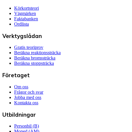
Körkortsteori
Vägmärken
Faktabanken
Ordlista
Verktygslådan
Gratis teoriprov
Beräkna reaktionssträcka
Beräkna bromssträcka
Beräkna stoppsträcka
Företaget
Om oss
Frågor och svar
Jobba med oss
Kontakta oss
Utbildningar
Personbil (B)
Moped (AM)