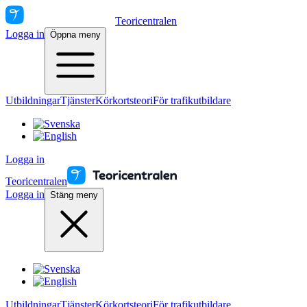
Teoricentralen
Logga in
Öppna meny
Utbildningar
Tjänster
Körkortsteori
För trafikutbildare
Logga in
Teoricentralen
Logga in
Stäng meny
Utbildningar
Tjänster
Körkortsteori
För trafikutbildare