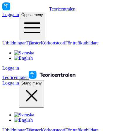
Teoricentralen
Logga in
Öppna meny
Utbildningar
Tjänster
Körkortsteori
För trafikutbildare
Logga in
Teoricentralen
Logga in
Stäng meny
Utbildningar
Tjänster
Körkortsteori
För trafikutbildare