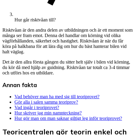
Hur går risktvåan till?
Risktvåan är den andra delen av utbildningen och är ett moment som
många ser fram emot. Denna del handlar om körning vid olika
vägförhållanden, säkerhet och hastighet. Risktvåan är när du får
köra på halkbana för att lära dig om hur du bäst hanterar bilen vid
halt väglag.
Det är den allra första gången du sitter helt själv i bilen vid körning,
du kör då med hjälp av guidning. Risktvåan tar totalt ca 3-4 timmar
och utförs hos en utbildare.
Annan fakta
Vad behöver man ha med sig till teoriprovet?
Gör alla i salen samma teoriprov?
Vad ingår i teoriprovet?
Hur skriver jag min namnteckning?
Hur gör man om man saknar giltigt leg inför teoriprovet?
Teoricentralen gör teorin enkel och