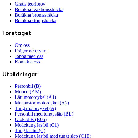
Gratis teoriprov
Beräkna reaktionssträcka
Beräkna bromssträcka
Beräkna stoppsträcka
Företaget
Om oss
Frågor och svar
Jobba med oss
Kontakta oss
Utbildningar
Personbil (B)
Moped (AM)
Lätt motorcykel (A1)
Mellanstor motorcykel (A2)
Tung motorcykel (A)
Personbil med tungt släp (BE)
Utökad B (B96)
Medeltung lastbil (C1)
Tung lastbil (C)
Medeltung lastbil med tungt släp (C1E)