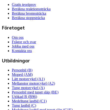
Gratis teoriprov
Beräkna reaktionssträcka
Beräkna bromssträcka
Beräkna stoppsträcka
Företaget
Om oss
Frågor och svar
Jobba med oss
Kontakta oss
Utbildningar
Personbil (B)
Moped (AM)
Lätt motorcykel (A1)
Mellanstor motorcykel (A2)
Tung motorcykel (A)
Personbil med tungt släp (BE)
Utökad B (B96)
Medeltung lastbil (C1)
Tung lastbil (C)
Medeltung lastbil med tungt släp (C1E)