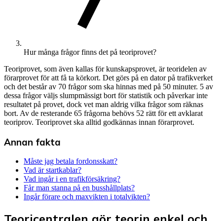
Hur många frågor finns det på teoriprovet?
Teoriprovet, som även kallas för kunskapsprovet, är teoridelen av
förarprovet för att få ta körkort. Det görs på en dator på trafikverket
och det består av 70 frågor som ska hinnas med på 50 minuter. 5 av
dessa frågor väljs slumpmässigt bort för statistik och påverkar inte
resultatet på provet, dock vet man aldrig vilka frågor som räknas
bort. Av de resterande 65 frågorna behövs 52 rätt för ett avklarat
teoriprov. Teoriprovet ska alltid godkännas innan förarprovet.
Annan fakta
Måste jag betala fordonsskatt?
Vad är startkablar?
Vad ingår i en trafikförsäkring?
Får man stanna på en busshållplats?
Ingår förare och maxvikten i totalvikten?
Teoricentralen gör teorin enkel och