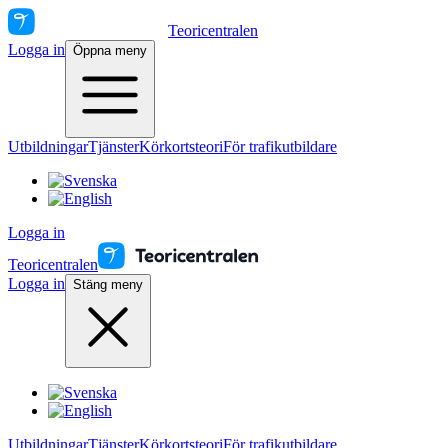
Teoricentralen
Logga in
Öppna meny
Utbildningar
Tjänster
Körkortsteori
För trafikutbildare
Logga in
Teoricentralen
Logga in
Stäng meny
Utbildningar
Tjänster
Körkortsteori
För trafikutbildare