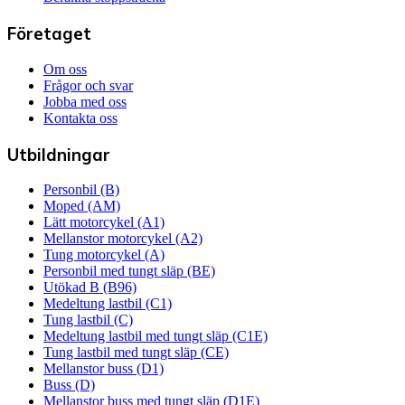
Företaget
Om oss
Frågor och svar
Jobba med oss
Kontakta oss
Utbildningar
Personbil (B)
Moped (AM)
Lätt motorcykel (A1)
Mellanstor motorcykel (A2)
Tung motorcykel (A)
Personbil med tungt släp (BE)
Utökad B (B96)
Medeltung lastbil (C1)
Tung lastbil (C)
Medeltung lastbil med tungt släp (C1E)
Tung lastbil med tungt släp (CE)
Mellanstor buss (D1)
Buss (D)
Mellanstor buss med tungt släp (D1E)