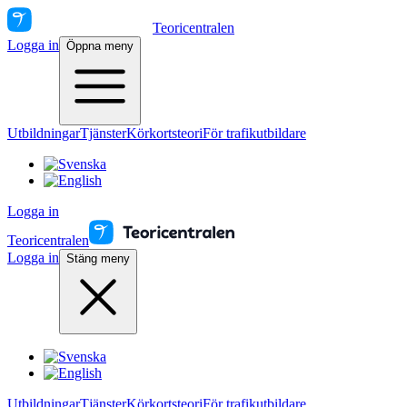
Teoricentralen
Logga in
Öppna meny
Utbildningar
Tjänster
Körkortsteori
För trafikutbildare
Logga in
Teoricentralen
Logga in
Stäng meny
Utbildningar
Tjänster
Körkortsteori
För trafikutbildare