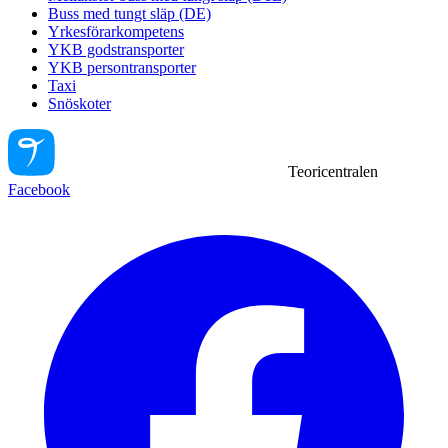
Buss med tungt släp (DE)
Yrkesförarkompetens
YKB godstransporter
YKB persontransporter
Taxi
Snöskoter
Teoricentralen
Facebook