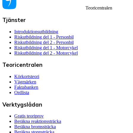
Teoricentralen
Tjänster
Introduktionsutbildning
Riskutbildning del 1 - Personbil
Riskutbildning del 2 - Personbil
Riskutbildning del 1 - Motorcykel
Riskutbildning del 2 - Motorcykel
Teoricentralen
Körkortsteori
Vägmärken
Faktabanken
Ordlista
Verktygslådan
Gratis teoriprov
Beräkna reaktionssträcka
Beräkna bromssträcka
Beräkna stoppsträcka