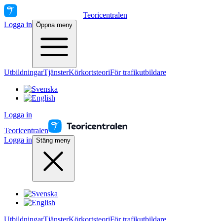
Teoricentralen
Logga in
Öppna meny
Utbildningar
Tjänster
Körkortsteori
För trafikutbildare
Logga in
Teoricentralen
Logga in
Stäng meny
Utbildningar
Tjänster
Körkortsteori
För trafikutbildare