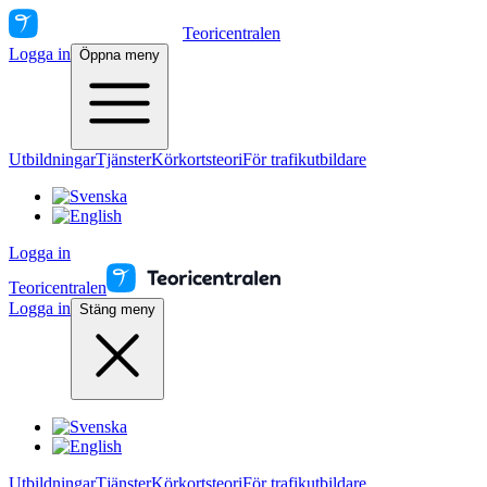
Teoricentralen
Logga in
Öppna meny
Utbildningar
Tjänster
Körkortsteori
För trafikutbildare
Logga in
Teoricentralen
Logga in
Stäng meny
Utbildningar
Tjänster
Körkortsteori
För trafikutbildare