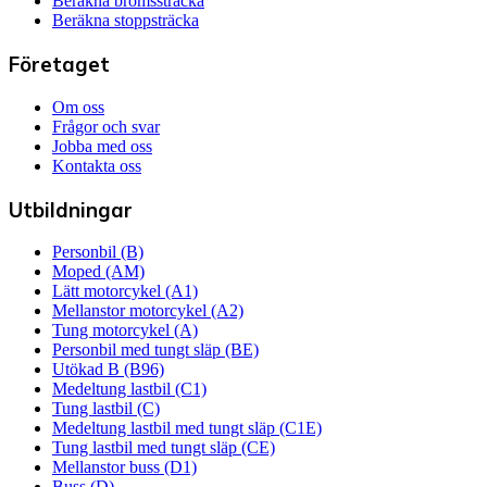
Beräkna bromssträcka
Beräkna stoppsträcka
Företaget
Om oss
Frågor och svar
Jobba med oss
Kontakta oss
Utbildningar
Personbil (B)
Moped (AM)
Lätt motorcykel (A1)
Mellanstor motorcykel (A2)
Tung motorcykel (A)
Personbil med tungt släp (BE)
Utökad B (B96)
Medeltung lastbil (C1)
Tung lastbil (C)
Medeltung lastbil med tungt släp (C1E)
Tung lastbil med tungt släp (CE)
Mellanstor buss (D1)
Buss (D)