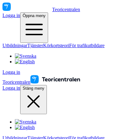
Teoricentralen
Logga in
Öppna meny
Utbildningar
Tjänster
Körkortsteori
För trafikutbildare
Logga in
Teoricentralen
Logga in
Stäng meny
Utbildningar
Tjänster
Körkortsteori
För trafikutbildare