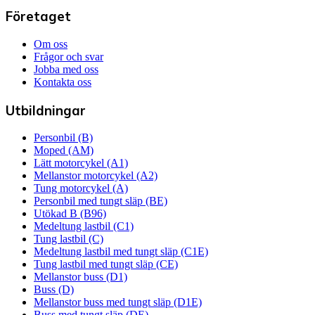
Företaget
Om oss
Frågor och svar
Jobba med oss
Kontakta oss
Utbildningar
Personbil (B)
Moped (AM)
Lätt motorcykel (A1)
Mellanstor motorcykel (A2)
Tung motorcykel (A)
Personbil med tungt släp (BE)
Utökad B (B96)
Medeltung lastbil (C1)
Tung lastbil (C)
Medeltung lastbil med tungt släp (C1E)
Tung lastbil med tungt släp (CE)
Mellanstor buss (D1)
Buss (D)
Mellanstor buss med tungt släp (D1E)
Buss med tungt släp (DE)