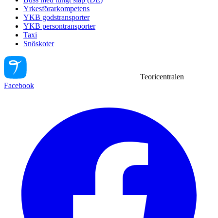
Yrkesförarkompetens
YKB godstransporter
YKB persontransporter
Taxi
Snöskoter
Teoricentralen
Facebook