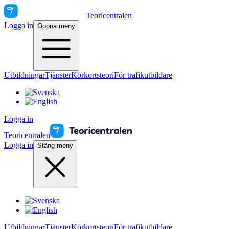
Teoricentralen
Logga in
Öppna meny
Utbildningar
Tjänster
Körkortsteori
För trafikutbildare
Logga in
Teoricentralen
Logga in
Stäng meny
Utbildningar
Tjänster
Körkortsteori
För trafikutbildare