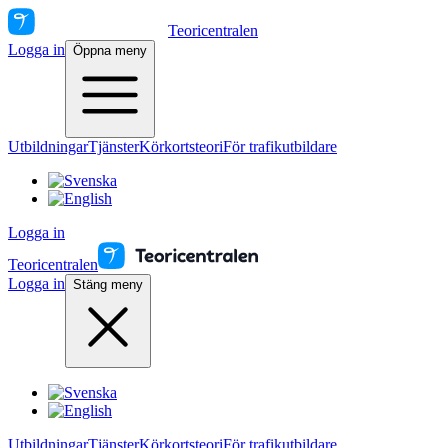
Teoricentralen
Logga in
Öppna meny
Utbildningar
Tjänster
Körkortsteori
För trafikutbildare
Logga in
Teoricentralen
Logga in
Stäng meny
Utbildningar
Tjänster
Körkortsteori
För trafikutbildare