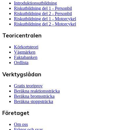
Introduktionsutbildning
Riskutbildning del 1 - Personbil
Riskutbildning del 2 - Personbil
Riskutbildning del 1 - Motorcykel
Riskutbildning del 2 - Motorcykel
Teoricentralen
Körkortsteori
Vägmärken
Faktabanken
Ordlista
Verktygslådan
Gratis teoriprov
Beräkna reaktionssträcka
Beräkna bromssträcka
Beräkna stoppsträcka
Företaget
Om oss
Frågor och svar