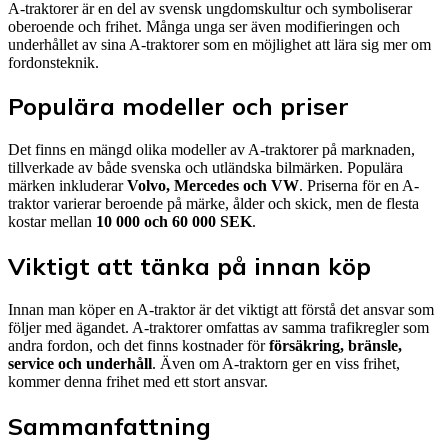
A-traktorer är en del av svensk ungdomskultur och symboliserar
oberoende och frihet. Många unga ser även modifieringen och
underhållet av sina A-traktorer som en möjlighet att lära sig mer om
fordonsteknik.
Populära modeller och priser
Det finns en mängd olika modeller av A-traktorer på marknaden,
tillverkade av både svenska och utländska bilmärken. Populära
märken inkluderar
Volvo, Mercedes och VW
. Priserna för en A-
traktor varierar beroende på märke, ålder och skick, men de flesta
kostar mellan
10 000 och 60 000 SEK
.
Viktigt att tänka på innan köp
Innan man köper en A-traktor är det viktigt att förstå det ansvar som
följer med ägandet. A-traktorer omfattas av samma trafikregler som
andra fordon, och det finns kostnader för
försäkring, bränsle,
service och underhåll
. Även om A-traktorn ger en viss frihet,
kommer denna frihet med ett stort ansvar.
Sammanfattning