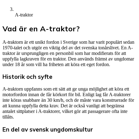
A-traktor
Vad är en A-traktor?
A-traktorn är ett unikt fordon i Sverige som har varit populärt sedan
1970-talet och utgör en viktig del av det svenska tonårslivet. En A-
traktor är ursprungligen en personbil som har modifierats för att
uppfylla lagkraven för en traktor. Den används främst av ungdomar
under 18 år som vill ha friheten att köra ett eget fordon.
Historik och syfte
A-traktorn uppfanns som ett sätt att ge unga möjlighet att köra ett
motorfordon innan de får körkort för bil. Enligt lag får A-traktorer
inte köras snabbare än 30 km/h, och de måste vara konstruerade för
att kunna uppfylla detta krav. Det är också vanligt att begränsa
antalet sittplatser i A-traktorer, vilket gör att passagerare ofta inte
tillåts.
En del av svensk ungdomskultur