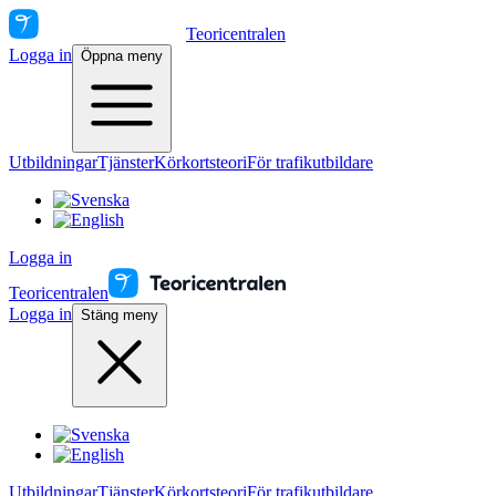
Teoricentralen
Logga in
Öppna meny
Utbildningar
Tjänster
Körkortsteori
För trafikutbildare
Logga in
Teoricentralen
Logga in
Stäng meny
Utbildningar
Tjänster
Körkortsteori
För trafikutbildare