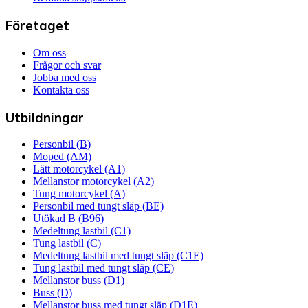
Företaget
Om oss
Frågor och svar
Jobba med oss
Kontakta oss
Utbildningar
Personbil (B)
Moped (AM)
Lätt motorcykel (A1)
Mellanstor motorcykel (A2)
Tung motorcykel (A)
Personbil med tungt släp (BE)
Utökad B (B96)
Medeltung lastbil (C1)
Tung lastbil (C)
Medeltung lastbil med tungt släp (C1E)
Tung lastbil med tungt släp (CE)
Mellanstor buss (D1)
Buss (D)
Mellanstor buss med tungt släp (D1E)