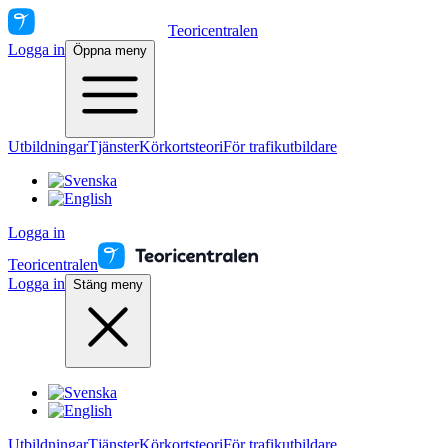
Teoricentralen
Logga in
Öppna meny
Utbildningar
Tjänster
Körkortsteori
För trafikutbildare
Logga in
Teoricentralen
Logga in
Stäng meny
Utbildningar
Tjänster
Körkortsteori
För trafikutbildare