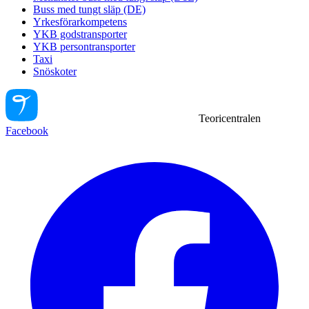
Buss med tungt släp (DE)
Yrkesförarkompetens
YKB godstransporter
YKB persontransporter
Taxi
Snöskoter
Teoricentralen
Facebook