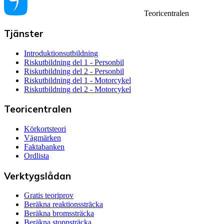
Teoricentralen
Tjänster
Introduktionsutbildning
Riskutbildning del 1 - Personbil
Riskutbildning del 2 - Personbil
Riskutbildning del 1 - Motorcykel
Riskutbildning del 2 - Motorcykel
Teoricentralen
Körkortsteori
Vägmärken
Faktabanken
Ordlista
Verktygslådan
Gratis teoriprov
Beräkna reaktionssträcka
Beräkna bromssträcka
Beräkna stoppsträcka