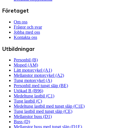
Företaget
Om oss
Frågor och svar
Jobba med oss
Kontakta oss
Utbildningar
Personbil (B)
Moped (AM)
Lätt motorcykel (A1)
Mellanstor motorcykel (A2)
Tung motorcykel (A)
Personbil med tungt släp (BE)
Utökad B (B96)
Medeltung lastbil (C1)
Tung lastbil (C)
Medeltung lastbil med tungt släp (C1E)
Tung lastbil med tungt släp (CE)
Mellanstor buss (D1)
Buss (D)
Mellanstor buss med tungt släp (D1E)