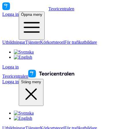
Teoricentralen
Logga in
Öppna meny
Utbildningar
Tjänster
Körkortsteori
För trafikutbildare
Logga in
Teoricentralen
Logga in
Stäng meny
Utbildningar
Tjänster
Körkortsteori
För trafikutbildare