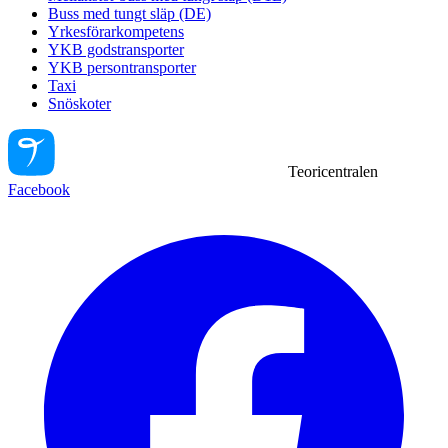
Buss med tungt släp (DE)
Yrkesförarkompetens
YKB godstransporter
YKB persontransporter
Taxi
Snöskoter
Teoricentralen
Facebook