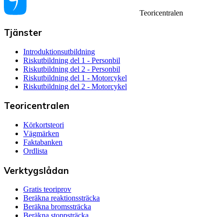
Teoricentralen
Tjänster
Introduktionsutbildning
Riskutbildning del 1 - Personbil
Riskutbildning del 2 - Personbil
Riskutbildning del 1 - Motorcykel
Riskutbildning del 2 - Motorcykel
Teoricentralen
Körkortsteori
Vägmärken
Faktabanken
Ordlista
Verktygslådan
Gratis teoriprov
Beräkna reaktionssträcka
Beräkna bromssträcka
Beräkna stoppsträcka