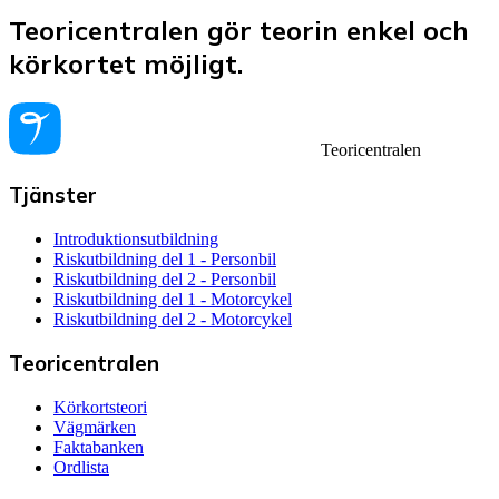
Teoricentralen gör teorin enkel och
körkortet möjligt.
Teoricentralen
Tjänster
Introduktionsutbildning
Riskutbildning del 1 - Personbil
Riskutbildning del 2 - Personbil
Riskutbildning del 1 - Motorcykel
Riskutbildning del 2 - Motorcykel
Teoricentralen
Körkortsteori
Vägmärken
Faktabanken
Ordlista