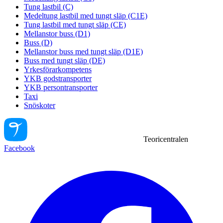
Tung lastbil (C)
Medeltung lastbil med tungt släp (C1E)
Tung lastbil med tungt släp (CE)
Mellanstor buss (D1)
Buss (D)
Mellanstor buss med tungt släp (D1E)
Buss med tungt släp (DE)
Yrkesförarkompetens
YKB godstransporter
YKB persontransporter
Taxi
Snöskoter
Teoricentralen
Facebook