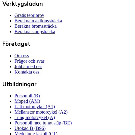
Verktygslådan
Gratis teoriprov
Beräkna reaktionssträcka
Beräkna bromssträcka
Beräkna stoppsträcka
Företaget
Om oss
Frågor och svar
Jobba med oss
Kontakta oss
Utbildningar
Personbil (B)
Moped (AM)
Lätt motorcykel (A1)
Mellanstor motorcykel (A2)
Tung motorcykel (A)
Personbil med tungt släp (BE)
Utökad B (B96)
Medeltung lastbil (C1)