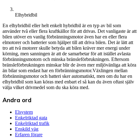
Elhybridbil
En elhybridbil eller helt enkelt hybridbil är en typ av bil som
använder två eller flera kraftkällor för att drivas. Det vanligaste är att
bilen utöver en vanlig förbränningsmotor även har en eller flera
elmotorer och batterier som hjälper till att driva bilen. Det är lätt att
tro att två motorer skulle betyda att bilen kräver mer energi under
körning, men sanningen är att de samarbetar för att istället avlasta
förbränningsmotorn och minska bränsleförbrukningen. Eftersom
bränsleförbrukningen minskar blir de även mer miljövänliga att köra
än bilar som endast har en förbränningsmotor.Växlingen mellan
förbränningsmotor och batteri sker automatiskt, men om du har en
elhybridbil som kan köras med enbart el så kan du även oftast själv
välja vilket drivmedel som du ska köra med.
Andra ord
Elsystem
Enkelriktad gata
Enkelriktad trafik
Enskild väg
Erfaren förare