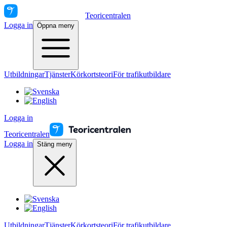
Teoricentralen
Logga in
Öppna meny
Utbildningar
Tjänster
Körkortsteori
För trafikutbildare
Logga in
Teoricentralen
Logga in
Stäng meny
Utbildningar
Tjänster
Körkortsteori
För trafikutbildare