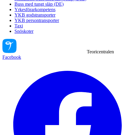
Buss med tungt släp (DE)
Yrkesförarkompetens
YKB godstransporter
YKB persontransporter
Taxi
Snöskoter
Teoricentralen
Facebook