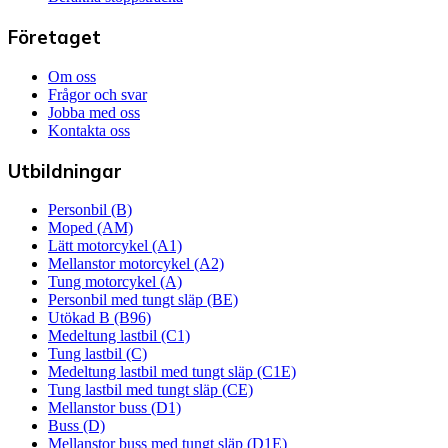
Företaget
Om oss
Frågor och svar
Jobba med oss
Kontakta oss
Utbildningar
Personbil (B)
Moped (AM)
Lätt motorcykel (A1)
Mellanstor motorcykel (A2)
Tung motorcykel (A)
Personbil med tungt släp (BE)
Utökad B (B96)
Medeltung lastbil (C1)
Tung lastbil (C)
Medeltung lastbil med tungt släp (C1E)
Tung lastbil med tungt släp (CE)
Mellanstor buss (D1)
Buss (D)
Mellanstor buss med tungt släp (D1E)