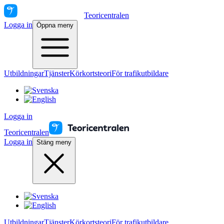
Teoricentralen
Logga in
Öppna meny
Utbildningar
Tjänster
Körkortsteori
För trafikutbildare
Logga in
Teoricentralen
Logga in
Stäng meny
Utbildningar
Tjänster
Körkortsteori
För trafikutbildare