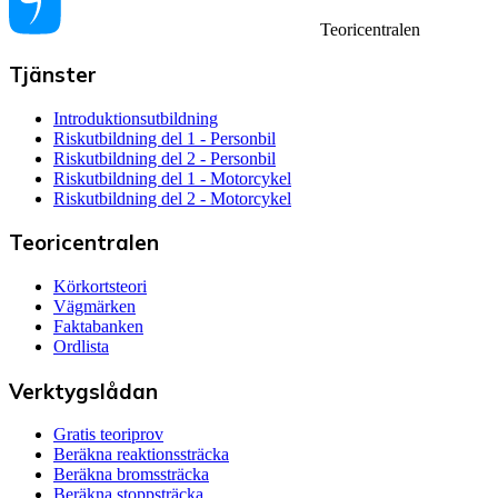
Teoricentralen
Tjänster
Introduktionsutbildning
Riskutbildning del 1 - Personbil
Riskutbildning del 2 - Personbil
Riskutbildning del 1 - Motorcykel
Riskutbildning del 2 - Motorcykel
Teoricentralen
Körkortsteori
Vägmärken
Faktabanken
Ordlista
Verktygslådan
Gratis teoriprov
Beräkna reaktionssträcka
Beräkna bromssträcka
Beräkna stoppsträcka