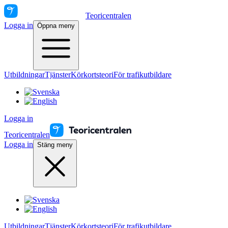
Teoricentralen
Logga in
Öppna meny
Utbildningar
Tjänster
Körkortsteori
För trafikutbildare
Logga in
Teoricentralen
Logga in
Stäng meny
Utbildningar
Tjänster
Körkortsteori
För trafikutbildare